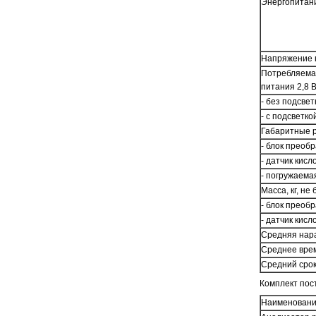
Энергопитан
Напряжение п
Потребляема
питания 2,8 В
- без подсве
- с подсветк
Габаритные р
- блок преоб
- датчик кис
- погружаема
Масса, кг, не 
- блок преоб
- датчик кис
Средняя нара
Среднее врем
Средний срок
Комплект пос
Наименован