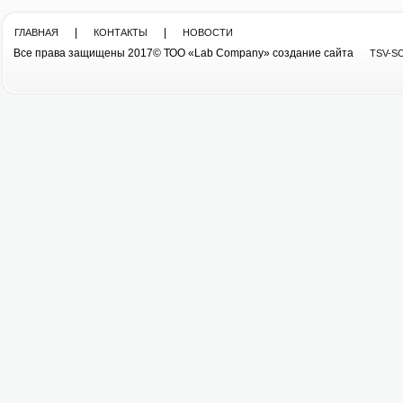
|
|
ГЛАВНАЯ
КОНТАКТЫ
НОВОСТИ
Все права защищены 2017© ТОО «Lab Company» cоздание сайта
TSV-S
Все права защищены 2013© ТОО «Lab Company»
cоздание сайта tsv-soft.kz