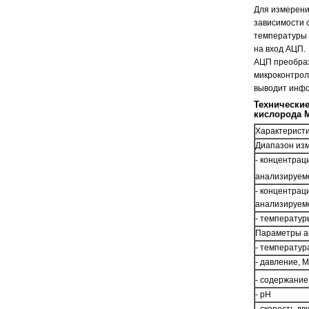
Для измерени
зависимости с
температуры 
на вход АЦП.
АЦП преобраз
микроконтрол
выводит инфо
Технические
кислорода 
Характерист
Диапазон из
- концентрац
анализируемо
- концентрац
анализируем
- температур
Параметры а
- температура
- давление, 
- содержание 
- рН