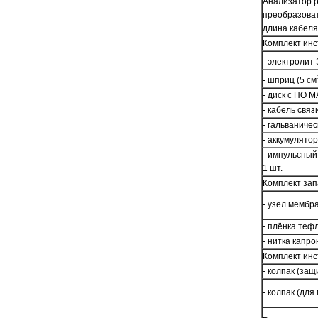
Анализатор р
преобразоват
длина кабеля 
Комплект инс
- электролит 
- шприц (5 см
- диск с ПО М
- кабель связ
- гальваничес
- аккумулятор 
- импульсный
1 шт.
Комплект зап
- узел мембр
- плёнка теф
- нитка капро
Комплект инс
- колпак (защ
- колпак (для 