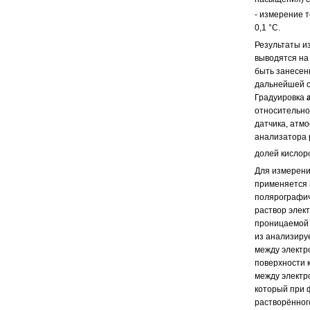
- измерение 
0,1 °С.
Результаты и
выводятся на
быть занесен
дальнейшей о
Градуировка
относительно
датчика, атмо
анализатора 
долей кислоро
Для измерени
применяется 
полярографич
раствор элек
проницаемой 
из анализиру
между электр
поверхности 
между электр
который при 
растворённог