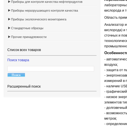
Приборы для контроля качества нефтепродуктов
лабораторных
кислорода и 
Приборы неразрушающего контроля качества
Область прим
Приборы экологического мониторинга
Анализатор и
Стандартные образцы
кислорода) и 
сточных и пов
Прочие принадлежности
технологичес
промышленнос
Список всех товаров
Особенности
- автоматиче
Поиск товара
воздуха;
- защита от п
- энергонеза
измерений в 
- наличие USB
Расширенный поиск
- графический
- низкое эне
элементов тип
- долговечный
- возможност
метров;
- определени