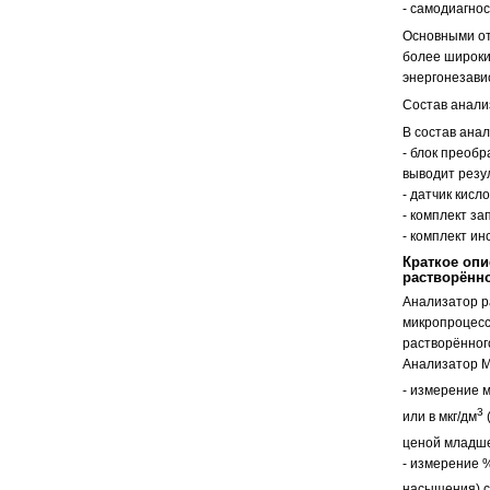
- самодиагнос
Основными о
более широки
энергонезави
Состав анал
В состав ана
- блок преоб
выводит резу
- датчик кис
- комплект за
- комплект и
Краткое опи
растворённ
Анализатор р
микропроцесс
растворённог
Анализатор М
- измерение м
3
или в мкг/дм
ценой младше
- измерение 
насыщения) с