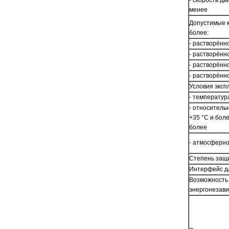
- скорость д
менее
Допустимые к
более:
- растворённ
- растворённ
- растворённ
- растворённ
Условия эксп
- температур
- относитель
+35 °С и бол
более
- атмосферное
Степень защи
Интерфейс дл
Возможность 
энергонезав