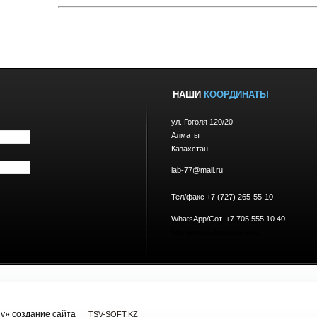
НАШИ
КООРДИНАТЫ
ул. Гоголя 120/20
Алматы
Казахстан
lab-77@mail.ru
Тел/факс +7 (727) 265-55-10
WhatsApp/Сот. +7 705 555 10 40
http://www.labcompany.kz
y» cоздание сайта
TSV-SOFT.KZ