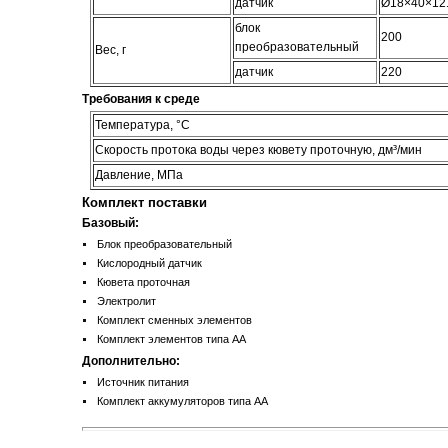
датчик
Ø18×40×12
блок
200
преобразовательный
Вес, г
датчик
220
Требования к среде
Температура, °С
Скорость протока воды через кювету проточную, дм³/мин
Давление, МПа
Комплект поставки
Базовый:
Блок преобразовательный
Кислородный датчик
Кювета проточная
Электролит
Комплект сменных элементов
Комплект элементов типа АА
Дополнительно:
Источник питания
Комплект аккумуляторов типа АА