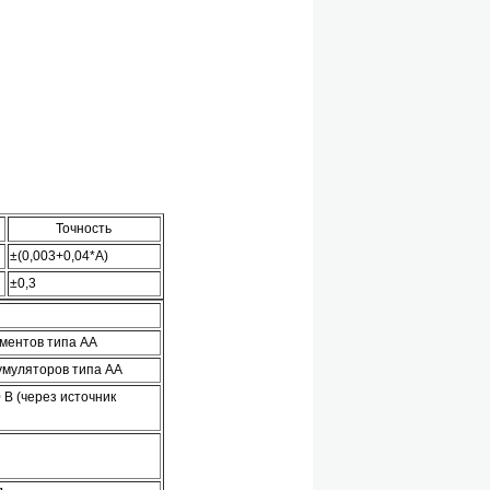
Точность
±(0,003+0,04*А)
±0,3
ементов типа АА
кумуляторов типа АА
 В (через источник