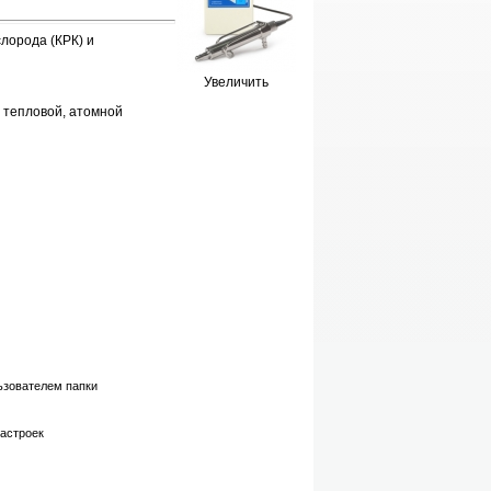
лорода (КРК) и
Увеличить
 тепловой, атомной
ьзователем папки
настроек