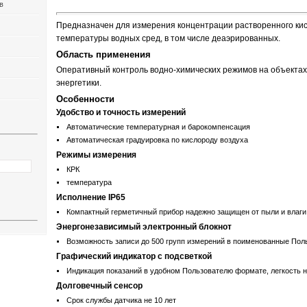
в
Предназначен для измерения концентрации растворенного кис
температуры водных сред, в том числе деаэрированных.
Область применения
Оперативный контроль водно-химических режимов на объектах
энергетики.
Особенности
Удобство и точность измерений
Автоматические температурная и барокомпенсация
Автоматическая градуировка по кислороду воздуха
Режимы измерения
КРК
температура
Исполнение IP65
Компактный герметичный прибор надежно защищен от пыли и влаги
Энергонезависимый электронный блокнот
Возможность записи до 500 групп измерений в поименованные Пол
Графический индикатор с подсветкой
Индикация показаний в удобном Пользователю формате, легкость 
Долговечный сенсор
Срок службы датчика не 10 лет