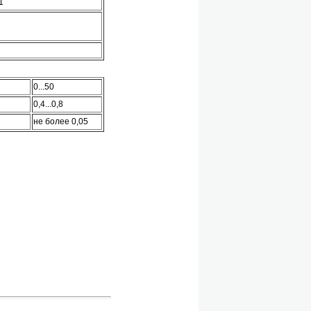
1
0...50
0,4...0,8
не более 0,05