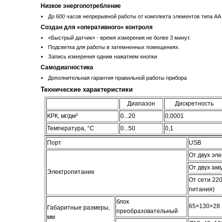
Низкое энергопотребление
До 600 часов непрерывной работы от комплекта элементов типа АА
Создан для «оперативного» контроля
«Быстрый датчик» - время измерения не более 3 минут.
Подсветка для работы в затемненных помещениях.
Запись измерения одним нажатием кнопки
Самодиагностика
Дополнительная гарантия правильной работы прибора
Технические характеристики
Диапазон
Дискретность
КРК, мг/дм³
0...20
0,0001
Температура, °С
0...50
0,1
Порт
USB
От двух эл
От двух ак
Электропитание
От сети 220
питания)
блок
65×130×28
Габаритные размеры,
преобразовательный
мм