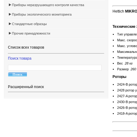
Приборы неразрушающего контроля качества
Hettich
MIKRO
Приборы экологического мониторинга
Стандартные образцы
Технические 
Прочие принадлежности
Тип управл
Макс. скоро
Макс. углов
Список всех товаров
Максимальна
Температур
Поиск товара
Вес
28 кг
Размер
260
Роторы
2424-B ротор
Расширенный поиск
2428 ротор у
2427-A ротор
2430-B ротор
2426-B ротор
2418-A ротор