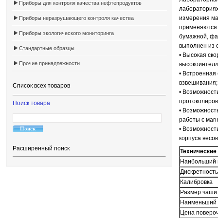
Приборы для контроля качества нефтепродуктов
лабораториях
измерения ма
Приборы неразрушающего контроля качества
применяются 
Приборы экологического мониторинга
бумажной, фа
выполнен из 
Стандартные образцы
• Высокая ск
Прочие принадлежности
высокоинтелл
• Встроенная
взвешивани
Список всех товаров
• Возможност
протоколиров
Поиск товара
• Возможност
работы с маг
• Возможност
корпуса весов
Расширенный поиск
Технические
Наибольший 
Дискретност
Калибровка
Размер чаши
Наименьший 
Цена поверо