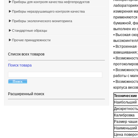
Приборы для контроля качества нефтепродуктов
лабораториях
измерения ма
Приборы неразрушающего контроля качества
применяются 
Приборы экологического мониторинга
бумажной, фа
выполнен из 
Стандартные образцы
• Высокая ск
Прочие принадлежности
высокоинтелл
• Встроенная
взвешивания
Список всех товаров
• Возможност
протоколиров
Поиск товара
• Возможност
работы с маг
• Возможност
корпуса весов
Расширенный поиск
Технические
Наибольший 
Дискретность
Калибровка
Размер чаши
Наименьший 
Цена повероч