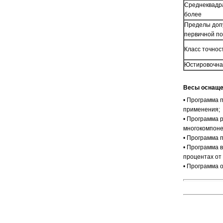
Среднеквадра
более
Пределы доп
первичной по
Класс точнос
Юстировочная
Весы оснаще
• Программа 
применения;
• Программа 
многокомпон
• Программа 
• Программа 
процентах от
• Программа 