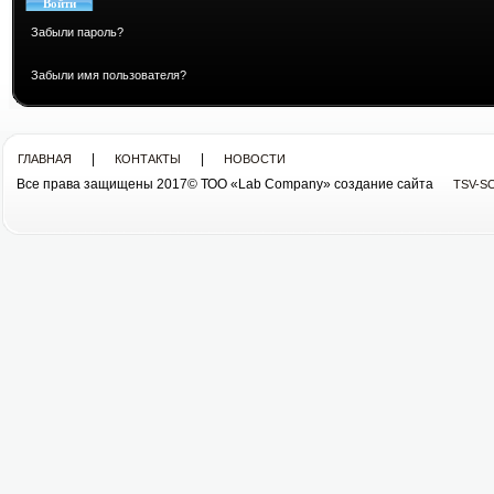
Забыли пароль?
Забыли имя пользователя?
|
|
ГЛАВНАЯ
КОНТАКТЫ
НОВОСТИ
Все права защищены 2017© ТОО «Lab Company» cоздание сайта
TSV-S
Все права защищены 2013© ТОО «Lab Company»
cоздание сайта tsv-soft.kz