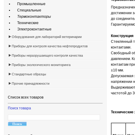
Промышленные
Предназначен
Специальные
достижении з
Термоконтакторы
до соединител
Технические
Гарантируемо
Электроконтактные
Конструкция
Оборудования для лабораторий ветеринарии
Стеклянный т
Приборы для контроля качества нефтепродуктов
контактами.
Свободный об
Приборы неразрушающего контроля качества
давлением. К
контактам пр
Приборы экологического мониторинга
±10 мм.
Стандартные образцы
Допускаемая э
напряжении н
Прочие принадлежности
Выдерживают 
частотой до 3
Список всех товаров
Поиск товара
Технические 