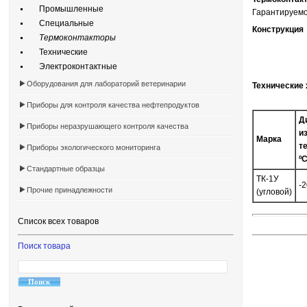
Промышленные
Гарантируемо
Специальные
Конструкция
Термоконтакторы
Технические
Электроконтактные
Оборудования для лабораторий ветеринарии
Технические 
Приборы для контроля качества нефтепродуктов
Д
Приборы неразрушающего контроля качества
и
Марка
т
Приборы экологического мониторинга
º
Стандартные образцы
ТК-1У
-2
Прочие принадлежности
(угловой)
Список всех товаров
Поиск товара