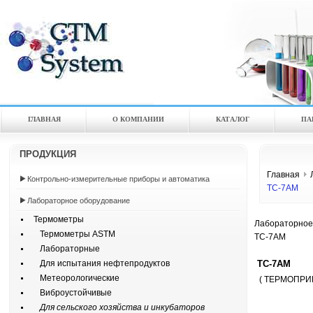
ГЛАВНАЯ
О КОМПАНИИ
КАТАЛOГ
ПА
ПРОДУКЦИЯ
Главная
Контрольно-измерительные приборы и автоматика
ТС-7АМ
Лабораторное оборудование
Термометры
Лабораторное
Термометры ASTM
ТС-7АМ
Лабораторные
ТС-7АМ
Для испытания нефтепродуктов
Метеорологические
( ТЕРМОПРИ
Виброустойчивые
Для сельского хозяйства и инкубаторов