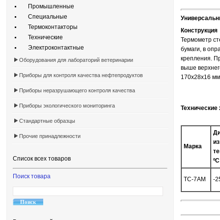
Промышленные
Специальные
Универсальн
Термоконтакторы
Конструкция
Технические
Термометр ст
Электроконтактные
бумаги, в оп
крепления. П
Оборудования для лабораторий ветеринарии
выше верхнег
Приборы для контроля качества нефтепродуктов
170х28х16 мм
Приборы неразрушающего контроля качества
Приборы экологического мониторинга
Технические 
Стандартные образцы
Ди
Прочие принадлежности
из
Марка
те
Список всех товаров
ºC
Поиск товара
ТС-7АМ
-2