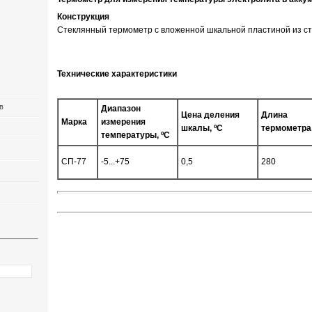
Конструкция
Стеклянный термометр с вложенной шкальной пластиной из ст
Технические характеристики
в
Диапазон
Цена деления
Длина
Марка
измерения
шкалы, ºC
термометра
температуры, ºC
СП-77
-5...+75
0,5
280