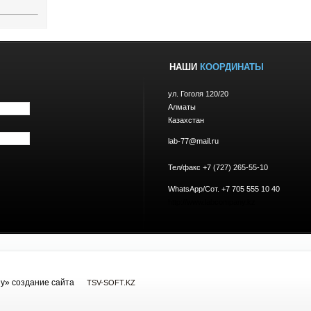
НАШИ
КООРДИНАТЫ
ул. Гоголя 120/20
Алматы
Казахстан
lab-77@mail.ru
Тел/факс +7 (727) 265-55-10
WhatsApp/Сот. +7 705 555 10 40
http://www.labcompany.kz
y» cоздание сайта
TSV-SOFT.KZ