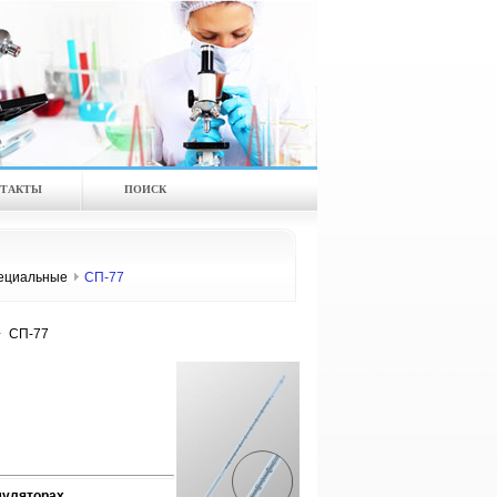
ТАКТЫ
ПОИСК
ециальные
СП-77
СП-77
муляторах.