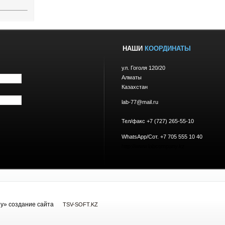
НАШИ
КООРДИНАТЫ
ул. Гоголя 120/20
Алматы
Казахстан
lab-77@mail.ru
Тел/факс +7 (727) 265-55-10
WhatsApp/Сот. +7 705 555 10 40
http://www.labcompany.kz
y» cоздание сайта
TSV-SOFT.KZ