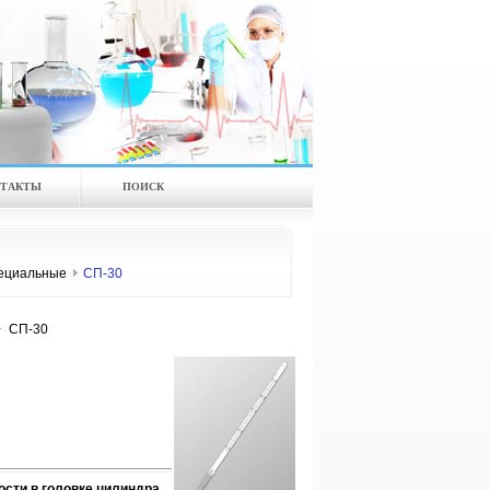
ТАКТЫ
ПОИСК
ециальные
СП-30
СП-30
сти в головке цилиндра