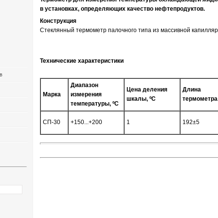
в установках, определяющих качество нефтепродуктов.
Конструкция
Стеклянный термометр палочного типа из массивной капилляр
Технические характеристики
в
Диапазон
Цена деления
Длина
Марка
измерения
шкалы, ºC
термометра
температуры, ºC
СП-30
+150...+200
1
192±5