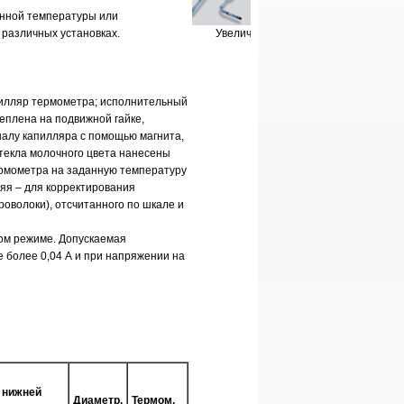
анной температуры или
 различных установках.
Увеличить
пилляр термометра; исполнительный
еплена на подвижной гайке,
аналу капилляра с помощью магнита,
текла молочного цвета нанесены
ермометра на заданную температуру
няя – для корректирования
оволоки), отсчитанного по шкале и
вом режиме. Допускаемая
не более 0,04 А и при напряжении на
 нижней
Диаметр,
Термом.