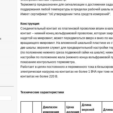
Термометр предназначен для сигнализации о достижении зад
поддержания любой температуры в пределах рабочей шкалы в
Имеет сертификат "об утверждении типа средств измерений".
Конструкция
Соединительный контакт из платиновой проволоки впаян в ка
контакт – нижний конец вольфрамовой проволоки, которая закр
надетой на микровинт, может передвигаться вверх и вниз по к
в
вращающего микровинт. На вложенной шкальной пластине из с
две шкалы: верхняя служит для предварительной настройки т
(по положению нижнего среза подвижной гайки на шкале); ниж
настройки по положению жала (нижнего конца вольфрамовой пр
показанию контрольного термометра.
Работает в цепях постоянного и переменного тока в безыскро
электрическая нагрузка на контактах не более 1 ВЧА при токе 
контактах не более 220 В.
Технические характеристики
Длина
Диапазон
Цена
верхней
Длина
измерения
деления