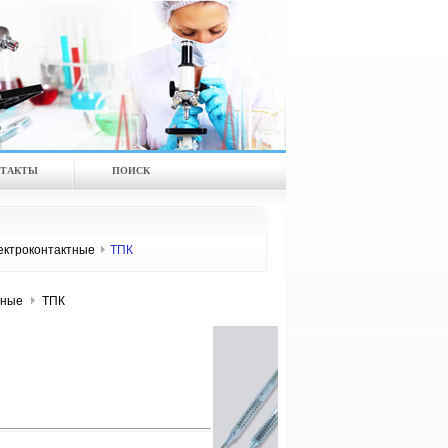
ТАКТЫ
ПОИСК
ектроконтактные
ТПК
тные
ТПК