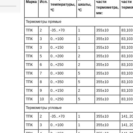
Марка
Исп.
части
части
температуры,
шкалы,
термометра,
термо
ºC
ºC
мм:
Термометры прямые
ТПК
2
-35...+70
1
355±10
83,103
ТПК
3
0...+100
1
355±10
83,103
ТПК
3
0...+150
1
355±10
83,103
ТПК
5
0...+200
2
355±10
83,103
ТПК
6
0...+250
2
355±10
83,103
ТПК
7
0...+300
5
355±10
83,103
ТПК
8
0...+350
5
355±10
83,103
ТПК
9
0...+150
2
355±10
83,103
ТПК
10
0...+250
5
355±10
83,103
Термометры угловые
ТПК
2
-35...+70
1
355±10
141, 2
ТПК
3
0...+100
1
355±10
141, 2