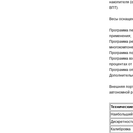
накопителя (
ВПТ).
Весы оснаще
Программа пе
применения;
Программа ре
многокомпоне
Программа по
Программа вз
процентах от
Программа оп
Дополнительн
Внешняя порт
автономной ра
Технические
Наибольший 
Дискретность
Калибровка