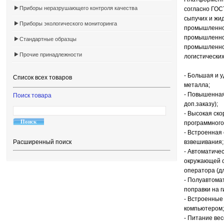
Приборы неразрушающего контроля качества
согласно ГОС
сыпучих и жи
Приборы экологического мониторинга
промышленнос
промышленнос
Стандартные образцы
промышленнос
Прочие принадлежности
логистически
- Большая и 
Список всех товаров
металла;
- Повышенная
Поиск товара
доп.заказу);
- Высокая ск
программного
- Встроенная
Расширенный поиск
взвешивания;
- Автоматиче
окружающей с
оператора (дл
- Полуавтома
поправки на г
- Встроенные
компьютером;
- Питание ве