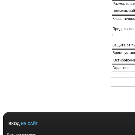
Размер плат
Наименьший 
Класс точнос
Пределы пог
г
Защита от пы
Время устано
Юстировочна
Гарантия
ВХОД
НА САЙТ
Имя пользователя