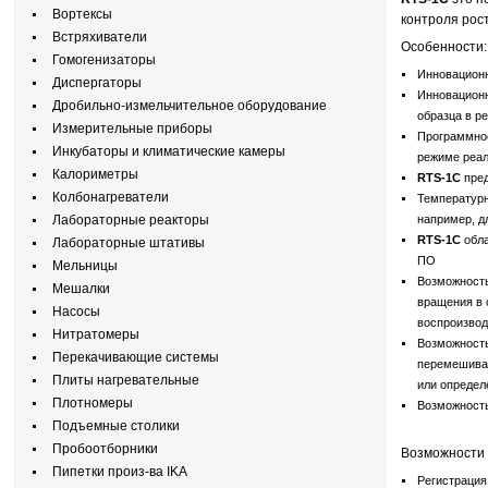
Вортексы
контроля рос
Встряхиватели
Особенности:
Гомогенизаторы
Инновационн
Диспергаторы
Инновационн
Дробильно-измельчительное оборудование
образца в р
Измерительные приборы
Программное
Инкубаторы и климатические камеры
режиме реал
Калориметры
RTS-1C
пред
Колбонагреватели
Температурн
Лабораторные реакторы
например, д
RTS-1C
обла
Лабораторные штативы
ПО
Мельницы
Возможность
Мешалки
вращения в 
Насосы
воспроизвод
Нитратомеры
Возможность
Перекачивающие системы
перемешиван
Плиты нагревательные
или определ
Плотномеры
Возможность
Подъемные столики
Пробоотборники
Возможности 
Пипетки произ-ва IKA
Регистрация