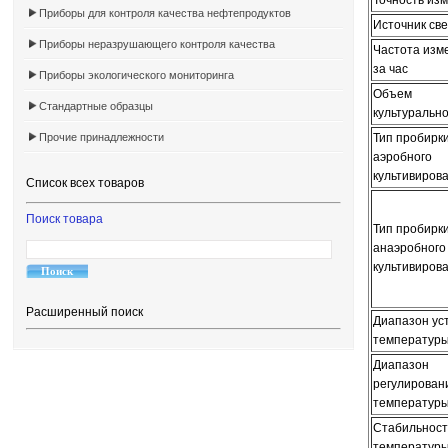
Точность из
Приборы для контроля качества нефтепродуктов
Источник св
Приборы неразрушающего контроля качества
Частота изм
за час
Приборы экологического мониторинга
Объем
Стандартные образцы
культуральн
Прочие принадлежности
Тип пробирк
аэробного
культивиров
Список всех товаров
Поиск товара
Тип пробирк
анаэробного
культивиров
Расширенный поиск
Диапазон ус
температур
Диапазон
регулирован
температур
Стабильност
температур