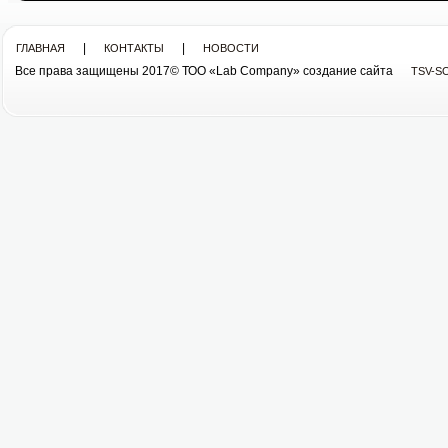
|
|
ГЛАВНАЯ
КОНТАКТЫ
НОВОСТИ
Все права защищены 2017© ТОО «Lab Company» cоздание сайта
TSV-S
Все права защищены 2013© ТОО «Lab Company»
cоздание сайта tsv-soft.kz