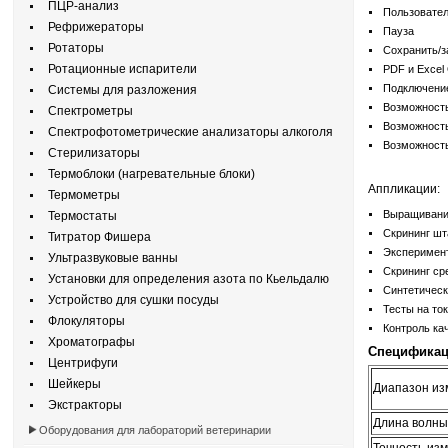
ПЦР-анализ
Пользовател
Рефрижераторы
Пауза
Ротаторы
Сохранить/з
Ротационные испарители
PDF и Excel
Подключение
Системы для разложения
Возможность
Спектрометры
Возможность
Спектрофотометрические анализаторы алкоголя
Возможность
Стерилизаторы
Термоблоки (нагревательные блоки)
Аппликации:
Термометры
Выращивание
Термостаты
Скрининг ш
Титратор Фишера
Эксперимен
Ультразвуковые ванны
Скрининг ср
Установки для определения азота по Кьельдалю
Синтетическ
Устройство для сушки посуды
Тесты на то
Флокуляторы
Контроль ка
Хроматографы
Специфика
Центрифуги
Шейкеры
Диапазон из
Экстракторы
Длина волны 
Оборудования для лабораторий ветеринарии