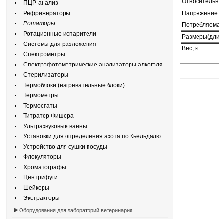
Относительна
ПЦР-анализ
Рефрижераторы
Напряжение 
Ротаторы
Потребляемая
Ротационные испарители
Размеры(длин
Системы для разложения
Вес, кг
Спектрометры
Спектрофотометрические анализаторы алкоголя
Стерилизаторы
Термоблоки (нагревательные блоки)
Термометры
Термостаты
Титратор Фишера
Ультразвуковые ванны
Установки для определения азота по Кьельдалю
Устройство для сушки посуды
Флокуляторы
Хроматографы
Центрифуги
Шейкеры
Экстракторы
Оборудования для лабораторий ветеринарии