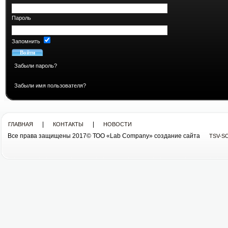
Пароль
Запомнить
Забыли пароль?
Забыли имя пользователя?
|
|
ГЛАВНАЯ
КОНТАКТЫ
НОВОСТИ
Все права защищены 2017© ТОО «Lab Company» cоздание сайта
TSV-S
Все права защищены 2013© ТОО «Lab Company»
cоздание сайта tsv-soft.kz