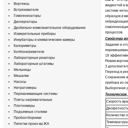
Вортексы
жидкостей в в
Встряхиватели
системе инте
Гомогенизаторы
образцов в ми
гибридизации,
Диспергаторы
гомогенизаци
Дробильно-измельчительное оборудование
процессов.
Измерительные приборы
Свойства ро
Инкубаторы и климатические камеры
Задание и от
Калориметры
перемешиван
Колбонагреватели
18 эффективн
Лабораторные реакторы
Режим вортек
Лабораторные штативы
3 дополнител
Мельницы
Переход в ре
Мешалки
Сохранение в
Насосы
прибора из се
Нитратомеры
Выборочная д
Перекачивающие системы
Технические
Плиты нагревательные
Скорость вр
Плотномеры
Дискретность
Подъемные столики
Количество 
Пробоотборники
Темпиратура
Пипетки произ-ва IKA