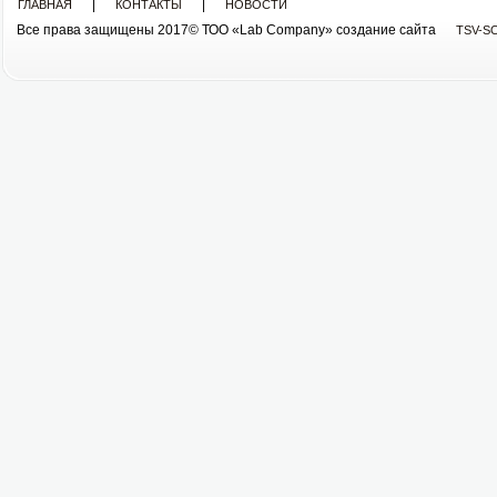
|
|
ГЛАВНАЯ
КОНТАКТЫ
НОВОСТИ
Все права защищены 2017© ТОО «Lab Company» cоздание сайта
TSV-S
Все права защищены 2013© ТОО «Lab Company»
cоздание сайта tsv-soft.kz