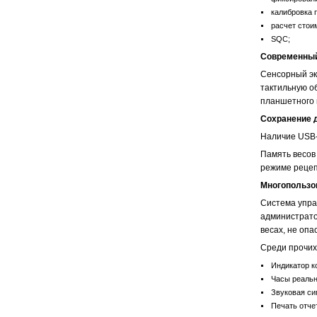
калибровка 
расчет стои
SQC;
Современный
Сенсорный эк
тактильную о
планшетного 
Сохранение 
Наличие USB-
Память весов 
режиме рецеп
Многопользо
Система упра
администратор
весах, не оп
Среди прочих
Индикатор к
Часы реальн
Звуковая си
Печать отче