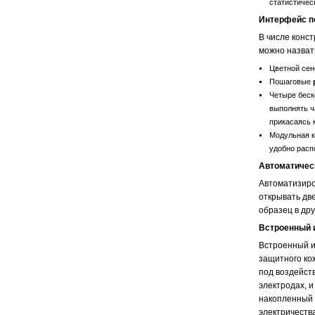
статистическ
Интерфейс п
В числе конс
можно назват
Цветной сен
Пошаговые
Четыре беск
выполнять ч
прикасаясь 
Модульная к
удобно расп
Автоматичес
Автоматизиро
открывать дв
образец в дру
Встроенный 
Встроенный и
защитного ко
под воздейст
электродах, 
накопленный 
электричества