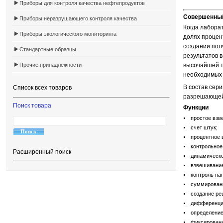
Приборы для контроля качества нефтепродуктов
Совершенный
Приборы неразрушающего контроля качества
Когда лабора
Приборы экологического мониторинга
долях процен
создании полу
Стандартные образцы
результатов 
Прочие принадлежности
высочайшей т
необходимых р
В состав сери
Список всех товаров
разрешающей с
Поиск товара
Функции
простое взв
счет штук;
процентное 
контрольное
Расширенный поиск
динамическо
взвешивание
контроль на
суммировани
создание ре
дифференци
определение
фиксировани