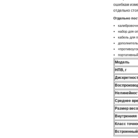
ошибкам изме
отдельно сто
Отдельно пос
калибровочн
набор для о
кабель для 
дополнитель
«противоуго
портативны
Модель
НПВ, г
Дискретность
Воспроизвод
Нелинейност
Среднее вре
Размер весо
Внутренняя 
Класс точно
Встроенный