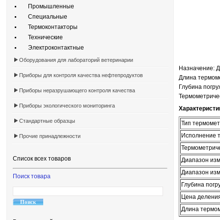
Промышленные
Специальные
Термоконтакторы
Технические
Электроконтактные
Оборудования для лабораторий ветеринарии
Назначение: 
Приборы для контроля качества нефтепродуктов
Длина термом
Глубина погру
Приборы неразрушающего контроля качества
Термометричес
Приборы экологического мониторинга
Характеристи
Стандартные образцы
Тип термоме
Исполнение 
Прочие принадлежности
Термометриче
Список всех товаров
Диапазон изм
Диапазон изм
Поиск товара
Глубина погр
Цена делени
Длина термом