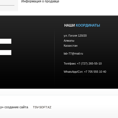
Информация о продавце
НАШИ
КООРДИНАТЫ
ул. Гоголя 120/20
Алматы
Казахстан
lab-77@mail.ru
Тел/факс +7 (727) 265-55-10
WhatsApp/Сот. +7 705 555 10 40
http://www.labcompany.kz
y» cоздание сайта
TSV-SOFT.KZ