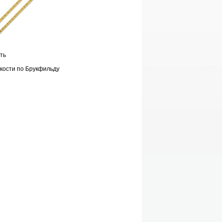
ть
зкости по Брукфильду