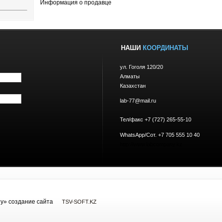
Информация о продавце
НАШИ
КООРДИНАТЫ
ул. Гоголя 120/20
Алматы
Казахстан
lab-77@mail.ru
Тел/факс +7 (727) 265-55-10
WhatsApp/Сот. +7 705 555 10 40
http://www.labcompany.kz
y» cоздание сайта
TSV-SOFT.KZ