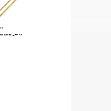
ть
чки затвердения