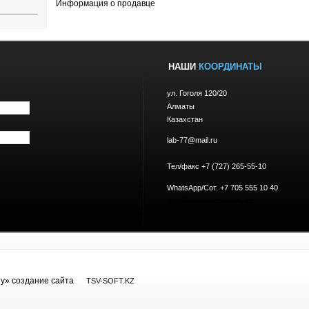
Информация о продавце
НАШИ
КООРДИНАТЫ
ул. Гоголя 120/20
Алматы
Казахстан
lab-77@mail.ru
Тел/факс +7 (727) 265-55-10
WhatsApp/Сот. +7 705 555 10 40
http://www.labcompany.kz
y» cоздание сайта
TSV-SOFT.KZ