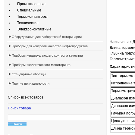
Промышленные
Специальные
Термоконтакторы
Технические
Электроконтактные
Оборудования для лабораторий ветеринарии
Назначение: 
Приборы для контроля качества нефтепродуктов
Длина термом
Глубина погру
Приборы неразрушающего контроля качества
Термометричес
Приборы экологического мониторинга
Характеристи
Стандартные образцы
Тип термоме
Исполнение 
Прочие принадлежности
Термометриче
Список всех товаров
Диапазон изм
Диапазон изм
Поиск товара
Глубина погр
Цена делени
Длина термом