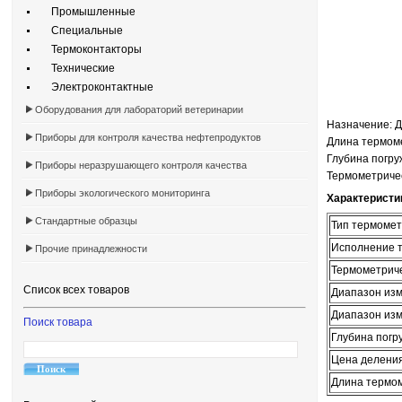
Промышленные
Специальные
Термоконтакторы
Технические
Электроконтактные
Оборудования для лабораторий ветеринарии
Назначение: 
Приборы для контроля качества нефтепродуктов
Длина термом
Глубина погру
Приборы неразрушающего контроля качества
Термометричес
Приборы экологического мониторинга
Характеристи
Стандартные образцы
Тип термоме
Исполнение 
Прочие принадлежности
Термометриче
Список всех товаров
Диапазон изм
Диапазон изм
Поиск товара
Глубина погр
Цена делени
Длина термом