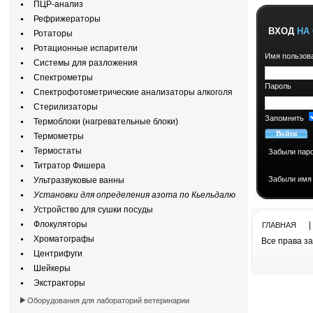
ПЦР-анализ
Рефрижераторы
ВХОД
НА 
Ротаторы
Ротационные испарители
Имя пользов
Системы для разложения
Спектрометры
Пароль
Спектрофотометрические анализаторы алкоголя
Стерилизаторы
Запомнить
Термоблоки (нагревательные блоки)
Термометры
Термостаты
Забыли пар
Титратор Фишера
Забыли имя
Ультразвуковые ванны
Установки для определения азота по Кьельдалю
Устройство для сушки посуды
Флокуляторы
ГЛАВНАЯ
Хроматографы
Все права з
Центрифуги
Шейкеры
Все права з
Экстракторы
cоздание сайт
Оборудования для лабораторий ветеринарии