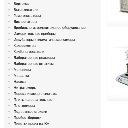
Вортексы
Встряхиватели
Гомогенизаторы
Диспергаторы
Дробильно-измельчительное оборудование
Измерительные приборы
Инкубаторы и климатические камеры
Калориметры
Колбонагреватели
Лабораторные реакторы
Лабораторные штативы
Мельницы
Мешалки
Насосы
Нитратомеры
Перекачивающие системы
Плиты нагревательные
Плотномеры
Подъемные столики
Пробоотборники
Пипетки произ-ва IKA