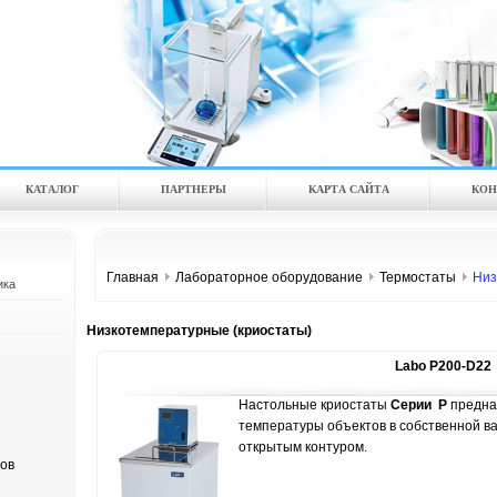
КАТАЛOГ
ПАРТНЕРЫ
КАРТА САЙТА
КОН
Главная
Лабораторное оборудование
Термостаты
Низ
ика
Низкотемпературные (криостаты)
Labo P200-D22
Настольные криостаты
Серии P
предна
температуры объектов в собственной в
открытым контуром.
ов