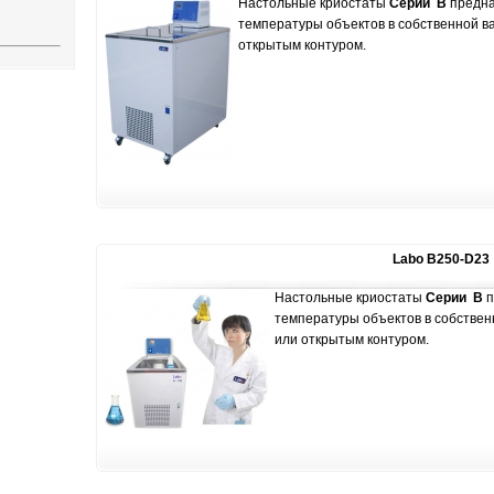
Настольные криостаты
Серии В
предна
температуры объектов в собственной в
открытым контуром.
Labo B250-D23
Настольные криостаты
Серии В
п
температуры объектов в собствен
или открытым контуром.