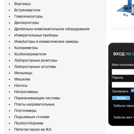
Вортексы
Встряхиватели
Гомогенизаторы
Диспергаторы
Дробильно-измельчительное оборудование
Измерительные приборы
Инкубаторы и климатические камеры
Калориметры
ВХОД
НА 
Колбонагреватели
Лабораторные реакторы
Имя пользова
Лабораторные штативы
Мельницы
Пароль
Мешалки
Насосы
Запомнить
Нитратомеры
Перекачивающие системы
Плиты нагревательные
Забыли паро
Плотномеры
Подъемные столики
Забыли имя 
Пробоотборники
Пипетки произ-ва IKA