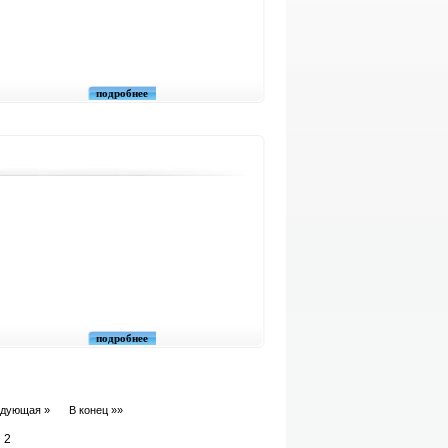
подробнее
подробнее
дующая »
В конец »»
 2