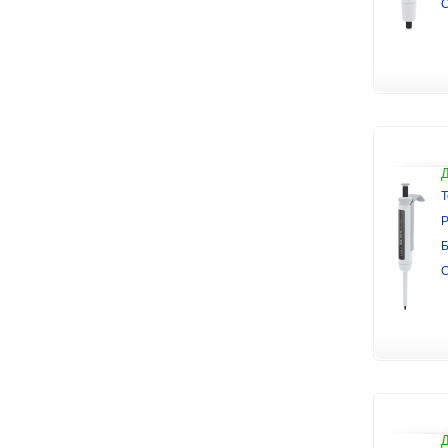
Т
Р
Б