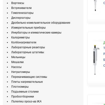
Вортексы
Встряхиватели
Гомогенизаторы
Диспергаторы
Дробильно-измельчительное оборудование
Измерительные приборы
Инкубаторы и климатические камеры
Калориметры
Колбонагреватели
Лабораторные реакторы
Т
Лабораторные штативы
Р
Мельницы
Б
Мешалки
Насосы
Нитратомеры
Перекачивающие системы
Плиты нагревательные
Плотномеры
Подъемные столики
Пробоотборники
Пипетки произ-ва IKA