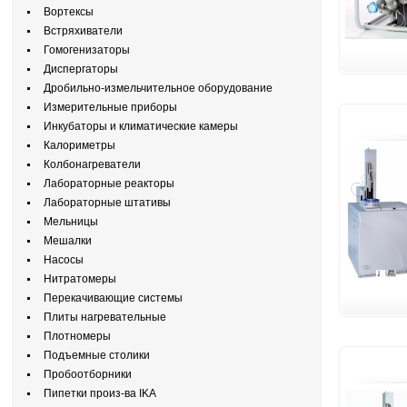
Вортексы
Встряхиватели
Гомогенизаторы
Диспергаторы
Дробильно-измельчительное оборудование
Измерительные приборы
Инкубаторы и климатические камеры
Калориметры
Колбонагреватели
Лабораторные реакторы
Лабораторные штативы
Мельницы
Мешалки
Насосы
Нитратомеры
Перекачивающие системы
Плиты нагревательные
Плотномеры
Подъемные столики
Пробоотборники
Пипетки произ-ва IKA