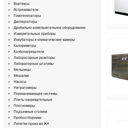
Вортексы
Встряхиватели
Гомогенизаторы
Диспергаторы
Дробильно-измельчительное оборудование
Измерительные приборы
Инкубаторы и климатические камеры
Калориметры
Колбонагреватели
Лабораторные реакторы
Лабораторные штативы
Мельницы
Мешалки
Насосы
Нитратомеры
Перекачивающие системы
Плиты нагревательные
Плотномеры
Подъемные столики
Пробоотборники
Пипетки произ-ва IKA