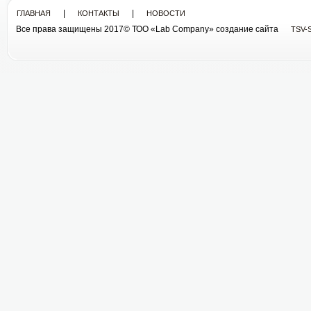
|
|
ГЛАВНАЯ
КОНТАКТЫ
НОВОСТИ
Все права защищены 2017© ТОО «Lab Company» cоздание сайта
TSV-
Все права защищены 2013© ТОО «Lab Company»
cоздание сайта tsv-soft.kz