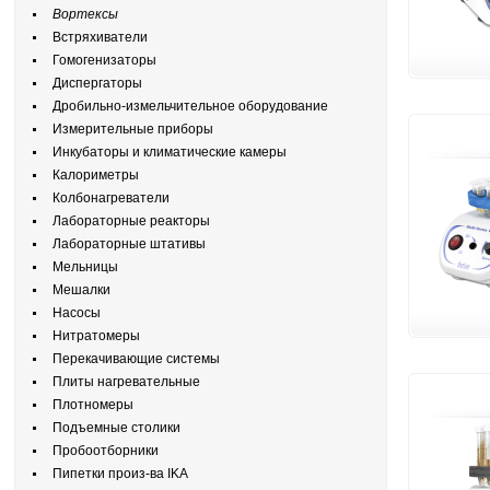
Вортексы
Встряхиватели
Гомогенизаторы
Диспергаторы
Дробильно-измельчительное оборудование
Измерительные приборы
Инкубаторы и климатические камеры
Калориметры
Колбонагреватели
Лабораторные реакторы
Лабораторные штативы
Мельницы
Мешалки
Насосы
Нитратомеры
Перекачивающие системы
Плиты нагревательные
Плотномеры
Подъемные столики
Пробоотборники
Пипетки произ-ва IKA