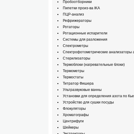
Пробоотборники
Пипетки произ-ва IKA
ПЦР-анализ
Рефрижераторы
Ротаторы
Ротационные испарители
Системы для разложения
Спектрометры
Спектрофотометрические анализаторы а
Стерилизаторы
Термоблоки (нагревательные блоки)
Термометры
Термостаты
Титратор Фишера
Ультразвуковые ванны
Установки для определения азота по Кь
Устройство для сушки посуды
Флокуляторы
Хроматографы
Центрифуги
Шейкеры
Экстракторы