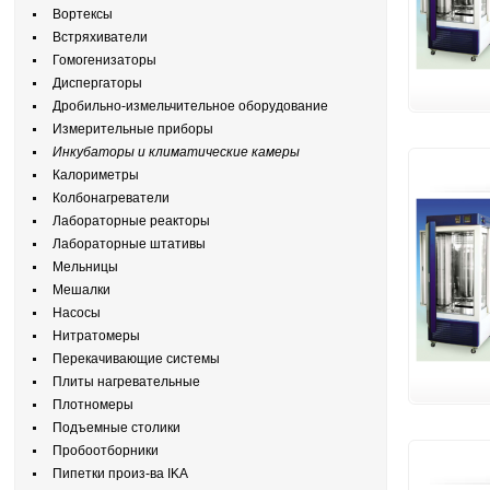
Вортексы
Встряхиватели
Гомогенизаторы
Диспергаторы
Дробильно-измельчительное оборудование
Измерительные приборы
Инкубаторы и климатические камеры
Калориметры
Колбонагреватели
Лабораторные реакторы
Лабораторные штативы
Мельницы
Мешалки
Насосы
Нитратомеры
Перекачивающие системы
Плиты нагревательные
Плотномеры
Подъемные столики
Пробоотборники
Пипетки произ-ва IKA