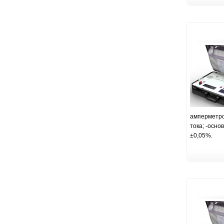
амперметро
тока; -осно
±0,05%.