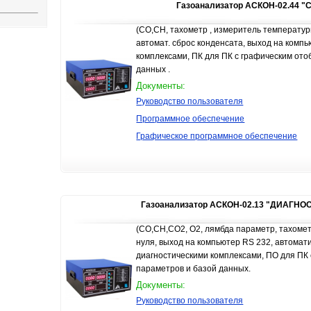
Газоанализатор АСКОН-02.44 
(СО,СН, тахометр , измеритель температуры
автомат. сброс конденсата, выход на компь
комплексами, ПК для ПК с графическим от
данных .
Документы:
Руководство пользователя
Программное обеспечение
Графическое программное обеспечение
Газоанализатор АСКОН-02.13 "ДИАГНОСТ
(СО,СН,СО2, О2, лямбда параметр, тахомет
нуля, выход на компьютер RS 232, автомати
диагностическими комплексами, ПО для ПК
параметров и базой данных.
Документы:
Руководство пользователя