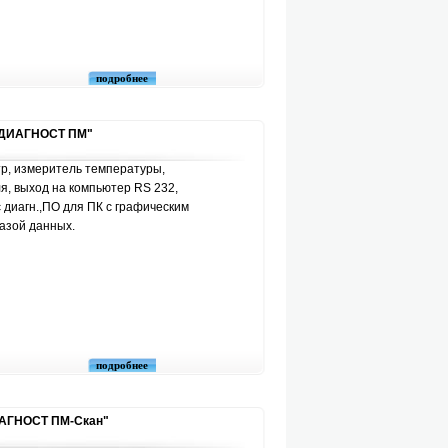
подробнее
 "ДИАГНОСТ ПМ"
тр, измеритель температуры,
ля, выход на компьютер RS 232,
 диагн.,ПО для ПК с графическим
азой данных.
подробнее
ИАГНОСТ ПМ-Скан"