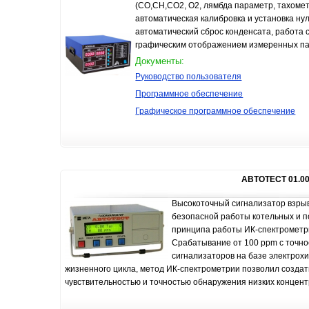
(СО,СН,СО2, О2, лямбда параметр, тахоме
автоматическая калибровка и установка ну
автоматический сброс конденсата, работа с
графическим отображением измеренных па
Документы:
Руководство пользователя
Программное обеспечение
Графическое программное обеспечение
АВТОТЕСТ 01.0
Высокоточный сигнализатор взрыв
безопасной работы котельных и 
принципа работы ИК-спектрометри
Срабатывание от 100 ppm с точно
сигнализаторов на базе электрох
жизненного цикла, метод ИК-спектрометрии позволил создат
чувствительностью и точностью обнаружения низких концент