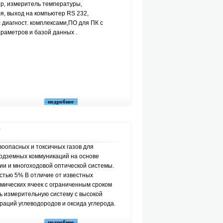
тр, измеритель температуры,
ля, выход на компьютер RS 232,
 диагност. комплексами,ПО для ПК с
раметров и базой данных .
подробнее
0
оопасных и токсичных газов для
подземных коммуникаций на основе
и и многоходовой оптической системы.
стью 5% В отличие от известных
имических ячеек с ограниченным сроком
ь измерительную систему с высокой
раций углеводородов и оксида углерода.
подробнее