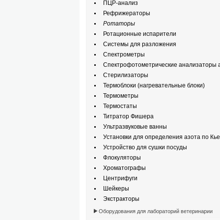
ПЦР-анализ
Рефрижераторы
Ротаторы
Ротационные испарители
Системы для разложения
Спектрометры
Спектрофотометрические анализаторы а
Стерилизаторы
Термоблоки (нагревательные блоки)
Термометры
Термостаты
Титратор Фишера
Ультразвуковые ванны
Установки для определения азота по Кь
Устройство для сушки посуды
Флокуляторы
Хроматографы
Центрифуги
Шейкеры
Экстракторы
Оборудования для лабораторий ветеринарии