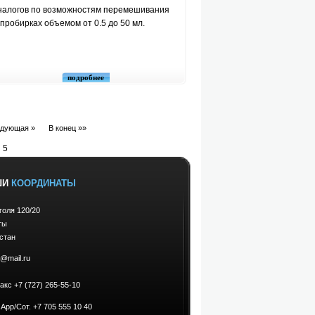
аналогов по возможностям перемешивания
пробирках объемом от 0.5 до 50 мл.
подробнее
дующая »
В конец »»
 5
ШИ
КООРДИНАТЫ
оголя 120/20
ты
стан
7@mail.ru
акс +7 (727) 265-55-10
App/Сот. +7 705 555 10 40