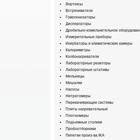
Вортексы
Встряхиватели
Гомогенизаторы
Диспергаторы
Дробильно-измельчительное оборудова
Измерительные приборы
Инкубаторы и климатические камеры
Калориметры
Колбонагреватели
Лабораторные реакторы
Лабораторные штативы
Мельницы
Мешалки
Насосы
Нитратомеры
Перекачивающие системы
Плиты нагревательные
Плотномеры
Подъемные столики
Пробоотборники
Пипетки произ-ва IKA