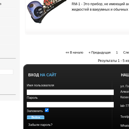
в
RM-1 - Это прибор, не имеющий 
жидкостей в вакуумных и обычных 
«« В начало
« Предыдущая
1
Сле
Результаты 1 - 5 из
ВХОД
НА САЙТ
НА
Имя пользователя
ул. Г
Алма
Казах
Пароль
lab-7
Запомнить
Тел/ф
Забыли пароль?
Whats