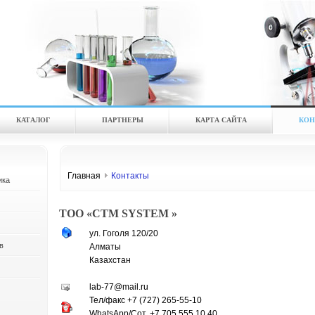
КАТАЛOГ
ПАРТНЕРЫ
КАРТА САЙТА
КОН
Главная
Контакты
ика
ТОО «CTM SYSTEM »
ул. Гоголя 120/20
в
Алматы
Казахстан
lab-77@mail.ru
Тел/факс +7 (727) 265-55-10
WhatsApp/Сот. +7 705 555 10 40